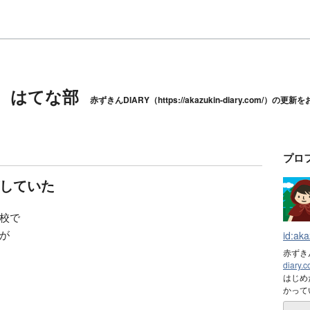
Y はてな部
赤ずきんDIARY（https://akazukin-diary.com/）の
プロ
していた
校で
が
id:aka
赤ずきん
diary.c
はじめ
かって