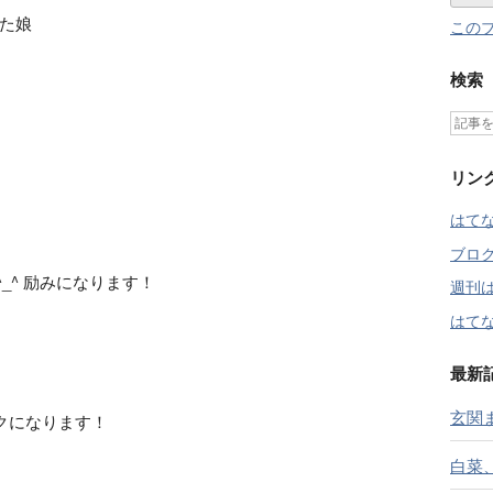
た娘
この
検索
リン
はて
ブロ
^_^ 励みになります！
週刊
はてな
最新
玄関ま
クになります！
白菜