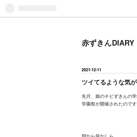
赤ずきんDIAR
2021
-
12
-
11
ツイてるような気が
先月、娘のチビずきんの学
学園祭が開催されたのです
朝から何かしら