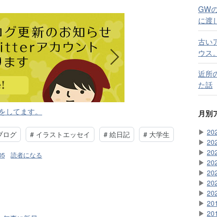
GW
に渡
古い
ウス
近所
た話
らせをしてます。
月別
▶
20
ブログ
#
イラストエッセイ
#
絵日記
#
大学生
▶
20
▶
20
05
読者になる
▶
20
▶
20
▶
20
▶
20
▶
20
▶
20