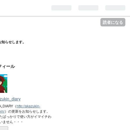
読者になる
更新をお知らせします。
フィール
zukin_diary
DIARY（
http://akazukin-
om/
）の更新をお知らせします。
たばっかりで使い方がイマイチわ
いません・・・