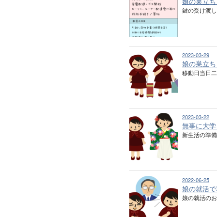
娘の巣立ち
鍵の受け渡
2023-03-29
娘の巣立ち
移動日当日二
2023-03-22
無事に大学
新生活の準備
2022-06-25
娘の就活で
娘の就活のお