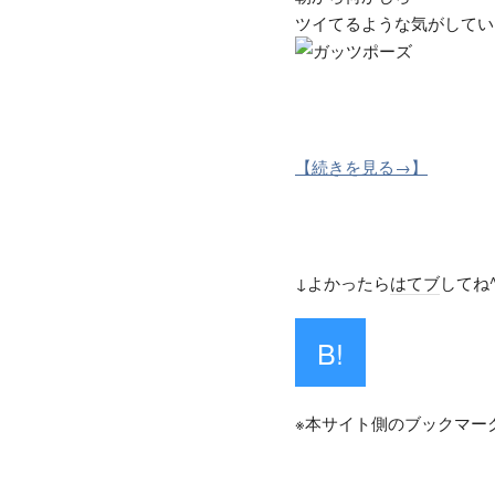
ツイてるような気がしてい
【続きを見る→】
↓よかったら
はてブ
してね
B!
※本サイト側のブックマー