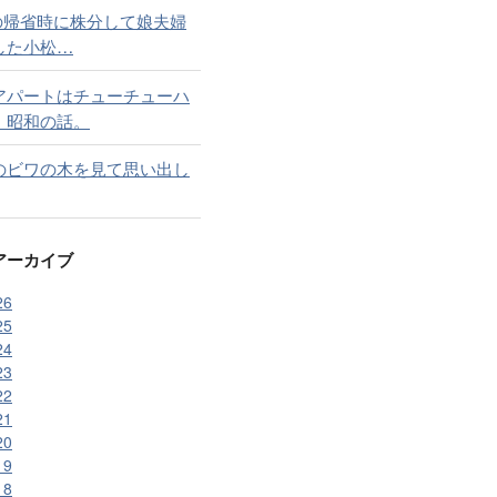
の帰省時に株分して娘夫婦
した小松…
アパートはチューチューハ
。昭和の話。
のビワの木を見て思い出し
アーカイブ
26
25
24
23
22
21
20
19
18