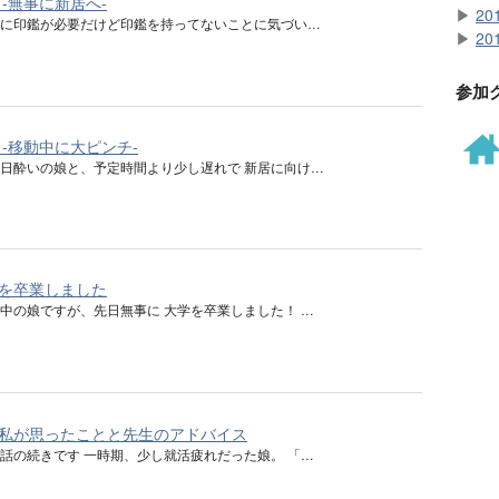
 -無事に新居へ-
▶
20
しに印鑑が必要だけど印鑑を持ってないことに気づい…
▶
20
参加
 -移動中に大ピンチ-
日酔いの娘と、予定時間より少し遅れで 新居に向け…
を卒業しました
中の娘ですが、先日無事に 大学を卒業しました！ …
私が思ったことと先生のアドバイス
話の続きです 一時期、少し就活疲れだった娘。 「…