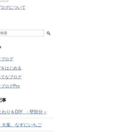
ブログについて
ク
なブログ
グをはじめる
はてなブログ
ブログPro
記事
わりをDIY - 壁部分 –
、大葉、なすにいちご